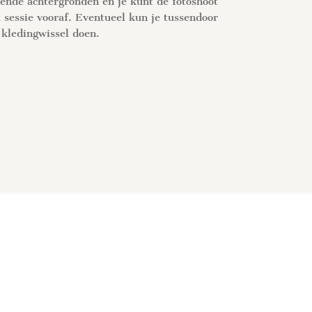
llende achtergronden en je kunt de fotoshoot
 sessie vooraf. Eventueel kun je tussendoor
 kledingwissel doen.