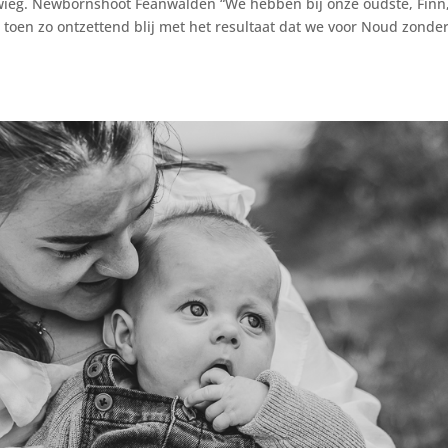
e wieg. Newbornshoot Feanwâlden “We hebben bij onze oudste, Finn,
toen zo ontzettend blij met het resultaat dat we voor Noud zonde