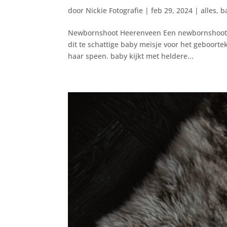
door
Nickie Fotografie
|
feb 29, 2024
|
alles
,
b
Newbornshoot Heerenveen Een newbornshoot d
dit te schattige baby meisje voor het geboortek
haar speen. baby kijkt met heldere...