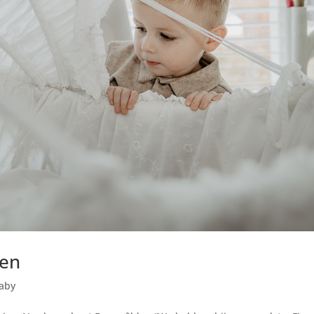
en
aby