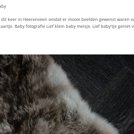
aby
it keer in Heerenveen omdat er mooie beelden gewenst waren v
aartje. Baby fotografie Lief klein baby meisje. Lief baby’tje geniet 