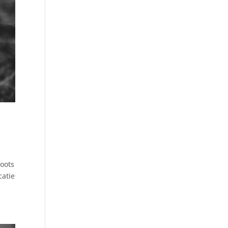
oots
catie