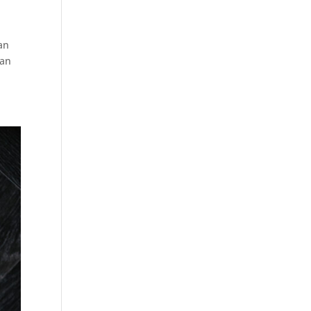
an
van