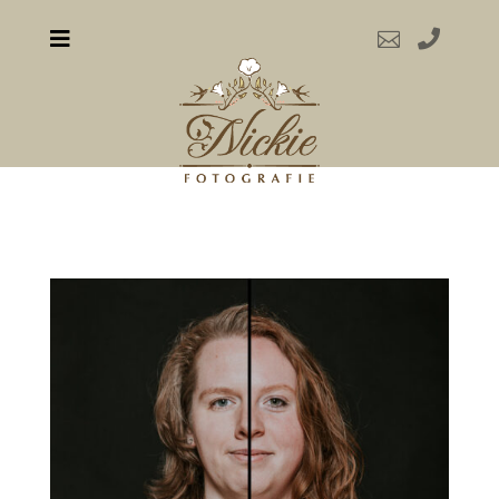


