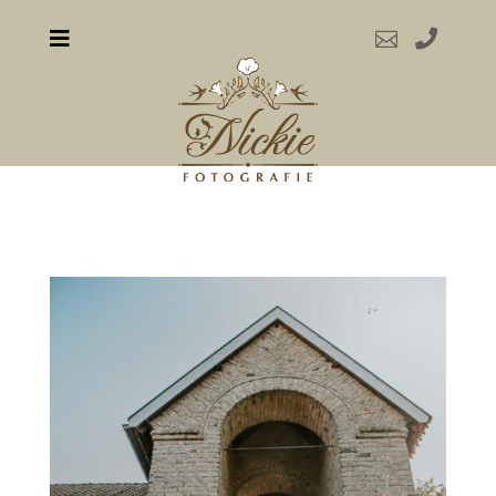


