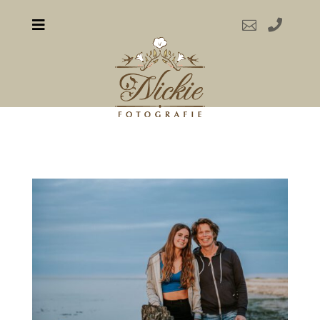


