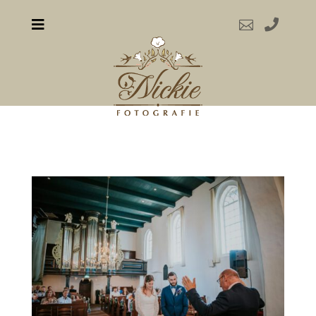


