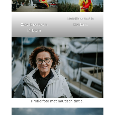
Bedrijfsportret in
Zakelijk portret in
Makkum.
Makkum.
Profielfoto met nautisch tintje.