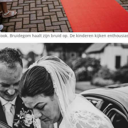
 look. Bruidegom haalt zijn bruid op. De kinderen kijken enthousias