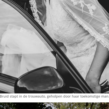
Bruid stapt in de trouwauto, geholpen door haar toekomstige man