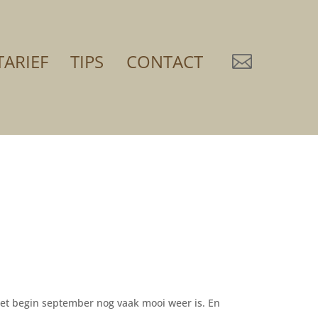
TARIEF
TIPS
CONTACT

et begin september nog vaak mooi weer is. En