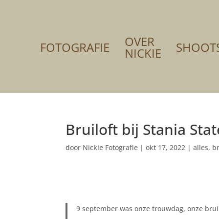
OVER
FOTOGRAFIE
SHOOT
NICKIE
Bruiloft bij Stania Stat
door
Nickie Fotografie
|
okt 17, 2022
|
alles
,
br
9 september was onze trouwdag, onze bruil