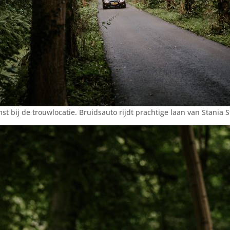
t bij de trouwlocatie. Bruidsauto rijdt prachtige laan van Stania S