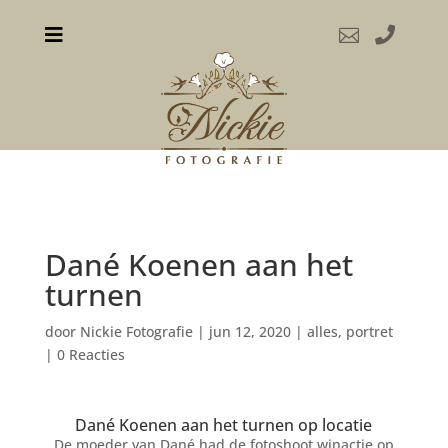



Dané Koenen aan het
turnen
door
Nickie Fotografie
|
jun 12, 2020
|
alles
,
portret
|
0 Reacties
Dané Koenen aan het turnen op locatie
De moeder van Dané had de fotoshoot winactie op