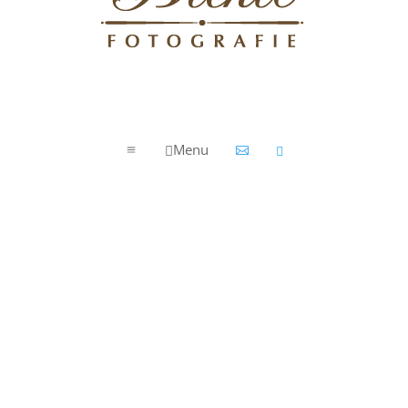
Menu

a

