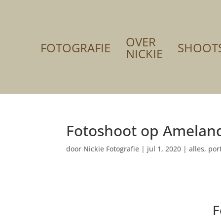
OVER
FOTOGRAFIE
SHOOT
NICKIE
Fotoshoot op Amelan
door
Nickie Fotografie
|
jul 1, 2020
|
alles
,
por
F