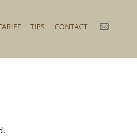
TARIEF
TIPS
CONTACT

d.