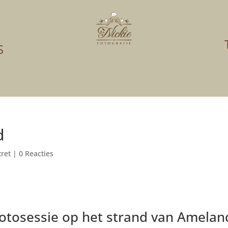
S
d
tret
|
0 Reacties
otosessie op het strand van Amelan