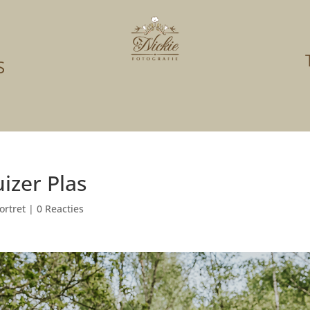
S
izer Plas
ortret
|
0 Reacties