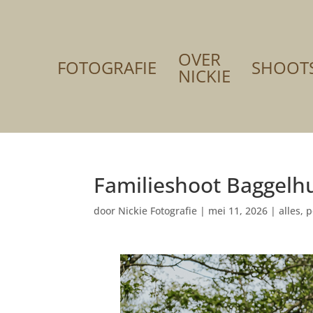
OVER
FOTOGRAFIE
SHOOT
NICKIE
Familieshoot Baggelhu
door
Nickie Fotografie
|
mei 11, 2026
|
alles
,
p