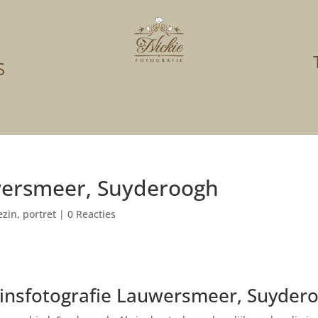
S
wersmeer, Suyderoogh
ezin
,
portret
|
0 Reacties
insfotografie Lauwersmeer, Suyder