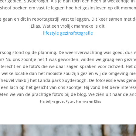
meer gebied, Suyderoogh. Als je dan toch een heerlijk weekendje i
oshoot boeken om vast te leggen hoe het gezinsleven op dit moment
e gaan en dit in reportagestijl vast te leggen. Dit keer samen met
Elias. Wat een vrolijk manneke is dit!
lifestyle gezinsfotografie
rsoog stond op de planning. De weersverwachting was goed, dus w
? Nu ons zoontje net 1 was geworden, wilden we graag een gezin
erecht en de foto’s die we daar zagen spraken voor zichzelf. Het c
welke locatie dan het mooiste zou zijn gezien wij de omgeving ni
kheuvel vlakbij het Landalpark Suyderoogh. De fotosessie was geni
r een lach op het gezicht van ons zoontje. Hij vond het bere-intere
eten we van de prachtige foto’s bij de blog. We zien uit naar de an
Hartelijke groet,Pyter, Harmke en Elias