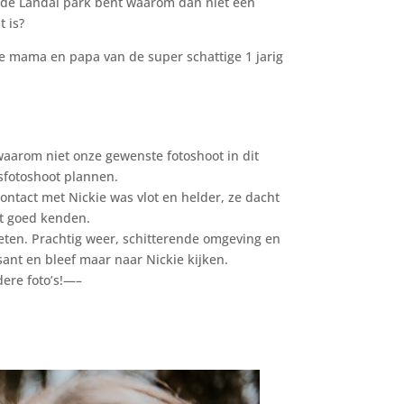
n de Landal park bent waarom dan niet een
 is?
 de mama en papa van de super schattige 1 jarig
aarom niet onze gewenste fotoshoot in dit
sfotoshoot plannen.
ontact met Nickie was vlot en helder, ze dacht
et goed kenden.
eten. Prachtig weer, schitterende omgeving en
ssant en bleef maar naar Nickie kijken.
dere foto’s!—–