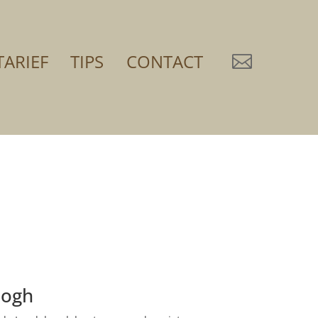
TARIEF
TIPS
CONTACT

oogh