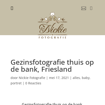



Gezinsfotografie thuis op
de bank, Friesland
door
Nickie Fotografie
|
mei 17, 2021
|
alles
,
baby
,
portret
|
0 Reacties
Gezinsfotografie thuis op de bank.