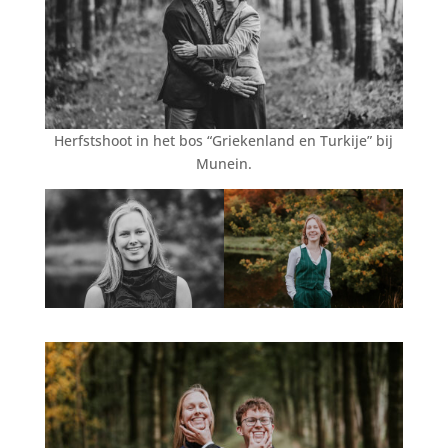
Herfstshoot in het bos “Griekenland en Turkije” bij
Munein.