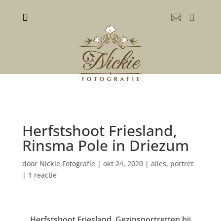



Herfstshoot Friesland,
Rinsma Pole in Driezum
door
Nickie Fotografie
|
okt 24, 2020
|
alles
,
portret
|
1 reactie
Herfstshoot Friesland, Gezinsportretten bij