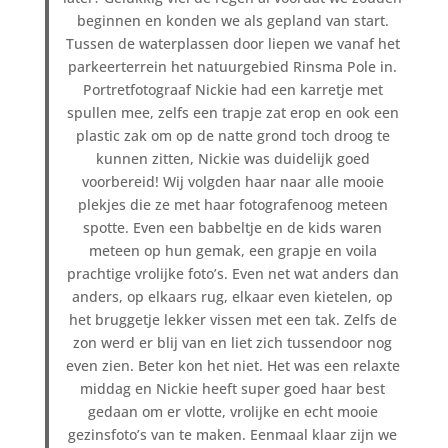
beginnen en konden we als gepland van start.
Tussen de waterplassen door liepen we vanaf het
parkeerterrein het natuurgebied Rinsma Pole in.
Portretfotograaf Nickie had een karretje met
spullen mee, zelfs een trapje zat erop en ook een
plastic zak om op de natte grond toch droog te
kunnen zitten, Nickie was duidelijk goed
voorbereid! Wij volgden haar naar alle mooie
plekjes die ze met haar fotografenoog meteen
spotte. Even een babbeltje en de kids waren
meteen op hun gemak, een grapje en voila
prachtige vrolijke foto’s. Even net wat anders dan
anders, op elkaars rug, elkaar even kietelen, op
het bruggetje lekker vissen met een tak. Zelfs de
zon werd er blij van en liet zich tussendoor nog
even zien. Beter kon het niet. Het was een relaxte
middag en Nickie heeft super goed haar best
gedaan om er vlotte, vrolijke en echt mooie
gezinsfoto’s van te maken. Eenmaal klaar zijn we