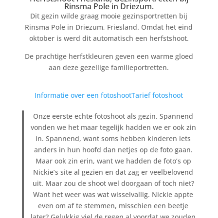
Rinsma Pole in Driezum.
Dit gezin wilde graag mooie gezinsportretten bij
Rinsma Pole in Driezum, Friesland. Omdat het eind
oktober is werd dit automatisch een herfstshoot.
De prachtige herfstkleuren geven een warme gloed
aan deze gezellige familieportretten.
Informatie over een fotoshoot
Tarief fotoshoot
Onze eerste echte fotoshoot als gezin. Spannend
vonden we het maar tegelijk hadden we er ook zin
in. Spannend, want soms hebben kinderen iets
anders in hun hoofd dan netjes op de foto gaan.
Maar ook zin erin, want we hadden de foto’s op
Nickie’s site al gezien en dat zag er veelbelovend
uit. Maar zou de shoot wel doorgaan of toch niet?
Want het weer was wat wisselvallig. Nickie appte
even om af te stemmen, misschien een beetje
later? Gelukkig viel de regen al voordat we zouden