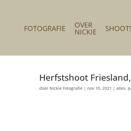
OVER
FOTOGRAFIE
SHOOT
NICKIE
Herfstshoot Friesland,
door
Nickie Fotografie
|
nov 10, 2021
|
alles
,
p