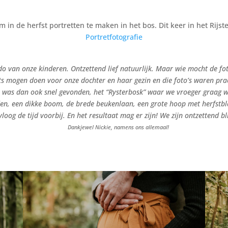
om in de herfst portretten te maken in het bos. Dit keer in het Rijst
Portretfotografie
o van onze kinderen. Ontzettend lief natuurlijk. Maar wie mocht de fot
ots mogen doen voor onze dochter en haar gezin en die foto’s waren pra
ie was dan ook snel gevonden, het “Rysterbosk” waar we vroeger graa
vinden, een dikke boom, de brede beukenlaan, een grote hoop met herfs
oog de tijd voorbij. En het resultaat mag er zijn! We zijn ontzettend bli
Dankjewel Nickie, namens ons allemaal!