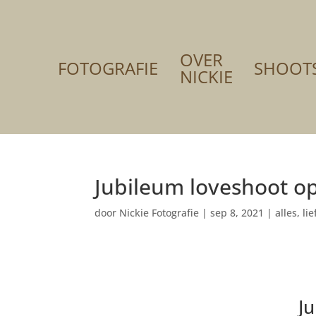
OVER
FOTOGRAFIE
SHOOT
NICKIE
Jubileum loveshoot o
door
Nickie Fotografie
|
sep 8, 2021
|
alles
,
li
J