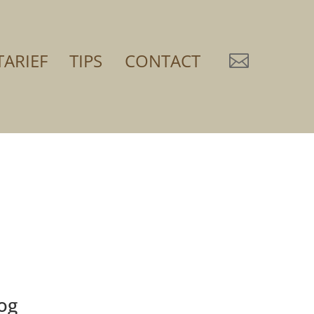
TARIEF
TIPS
CONTACT

og