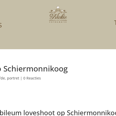
S
p Schiermonnikoog
efde
,
portret
|
0 Reacties
ubileum loveshoot op Schiermonniko