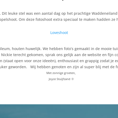
Dit leuke stel was een aantal dag op het prachtige Waddeneiland 
oppelshoot. Om deze fotoshoot extra speciaal te maken hadden z
Loveshoot
bileum, houten huwelijk. We hebben foto’s gemaakt in de mooie tui
ij Nickie terecht gekomen, sprak ons gelijk aan de website en fijn 
ën (staat open voor onze ideeën), enthousiast en grappig zodat je ec
euker geworden. Wij hebben genoten en zijn al super blij met de fo
Met zonnige groeten,
Joyce Stuijfzand 🌞