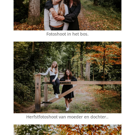
Fotoshoot in het bos.
Herfstfotoshoot
van moeder en dochter.
.