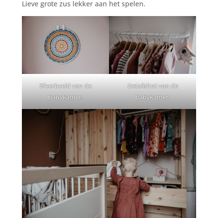
Lieve grote zus lekker aan het spelen.
Sfeerbeeld van de
Detailshot van de
babykamer.
babykamer.