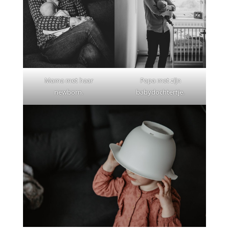
Mama met haar
Papa met zijn
newborn.
babydochtertje.