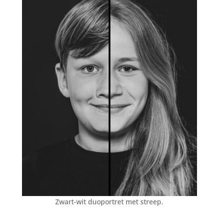
Zwart-wit duoportret met streep.