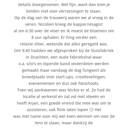
details doorgenomen. Wel fijn, want dan kom je
beiden niet voor verrassingen te staan.
Op de dag van de trouwerij waren we al vroeg in de
veren, Nicolien kreeg de kapper/visagist
al om 6:30 over de vloer en ik moest de bloemen om
8 uur ophalen. Er hing verder een
relaxte sfeer, wetende dat alles geregeld was.
Om 9:45 hadden we afgesproken bij de Sluisfabriek
in Drachten, een oude fabriekshal waar
o.a. silo’s en lopende band onderdelen werden
gemaakt maar vandaag de dag fungeert als
broedplaats voor start-ups, creatievelingen,
evenementen en dus ook fotoshoots.
Toen wij aankwamen was Nickie er al. Ze had de
locatie al verkend en zat vol met ideeën en
heeft Arjan, een goede vriend die mee was om te
assisteren, ook flink laten lopen 🙂 Het
was met name voor mij wel even wennen om voor de
lens te staan, maar dankzij de