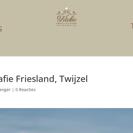
S
ie Friesland, Twijzel
anger
|
0 Reacties