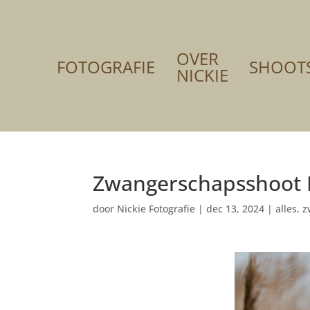
OVER
FOTOGRAFIE
SHOOT
NICKIE
Zwangerschapsshoot
door
Nickie Fotografie
|
dec 13, 2024
|
alles
,
z