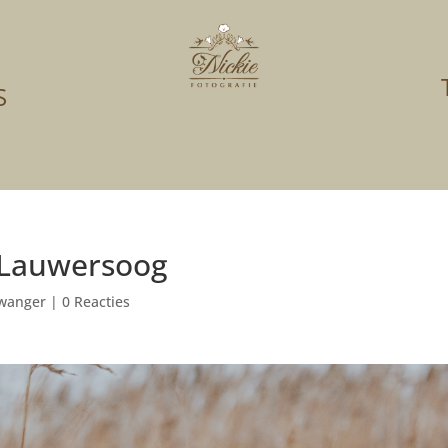
S
 Lauwersoog
wanger
|
0 Reacties