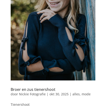
Broer en zus tienershoot
door
Nickie Fotografie
|
okt 30, 2025
|
alles
,
mode
Tienershoot