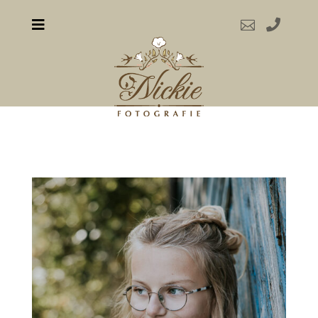


