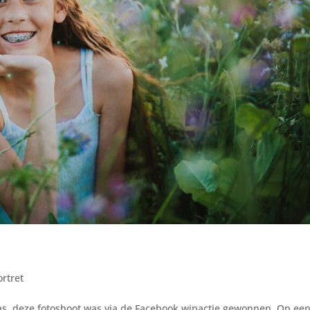
ortret
gras, deze fotoshoot was via de Facebook winactie gewonnen. Op ee