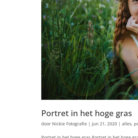
Portret in het hoge gras
door
Nickie Fotografie
|
jun 21, 2020
|
alles
,
p
Portret in het hoge gras Portret in het hoge 