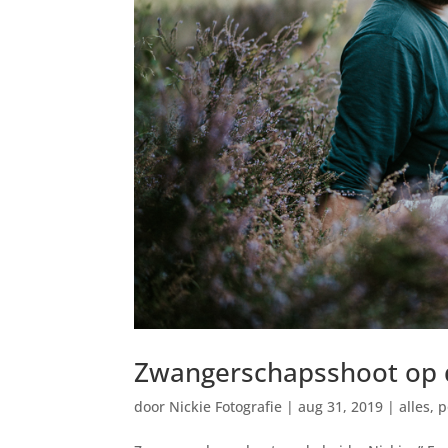
Zwangerschapsshoot op 
door
Nickie Fotografie
|
aug 31, 2019
|
alles
,
p