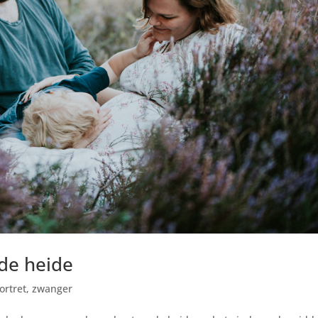
de heide
ortret
,
zwanger