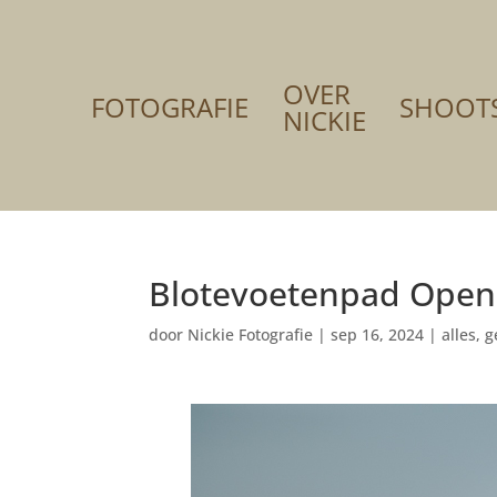
OVER
FOTOGRAFIE
SHOOT
NICKIE
Blotevoetenpad Ope
door
Nickie Fotografie
|
sep 16, 2024
|
alles
,
g