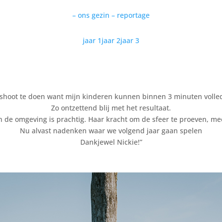
– ons gezin – reportage
jaar 1
jaar 2
jaar 3
shoot te doen want mijn kinderen kunnen binnen 3 minuten volled
Zo ontzettend blij met het resultaat.
en de omgeving is prachtig. Haar kracht om de sfeer te proeven, mee
Nu alvast nadenken waar we volgend jaar gaan spelen
Dankjewel Nickie!”