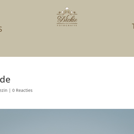
S
nde
ezin
|
0 Reacties