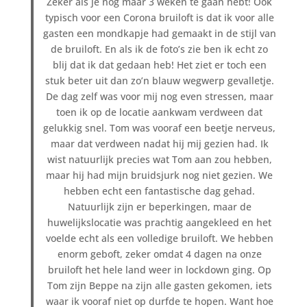
Zeker als je nog maar 3 weken te gaan hebt! Ook
typisch voor een Corona bruiloft is dat ik voor alle
gasten een mondkapje had gemaakt in de stijl van
de bruiloft. En als ik de foto’s zie ben ik echt zo
blij dat ik dat gedaan heb! Het ziet er toch een
stuk beter uit dan zo’n blauw wegwerp gevalletje.
De dag zelf was voor mij nog even stressen, maar
toen ik op de locatie aankwam verdween dat
gelukkig snel. Tom was vooraf een beetje nerveus,
maar dat verdween nadat hij mij gezien had. Ik
wist natuurlijk precies wat Tom aan zou hebben,
maar hij had mijn bruidsjurk nog niet gezien. We
hebben echt een fantastische dag gehad.
Natuurlijk zijn er beperkingen, maar de
huwelijkslocatie was prachtig aangekleed en het
voelde echt als een volledige bruiloft. We hebben
enorm geboft, zeker omdat 4 dagen na onze
bruiloft het hele land weer in lockdown ging. Op
Tom zijn Beppe na zijn alle gasten gekomen, iets
waar ik vooraf niet op durfde te hopen. Want hoe