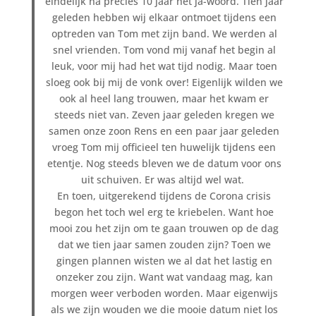
eindelijk na precies 10 jaar het ja-woord. Tien jaar
geleden hebben wij elkaar ontmoet tijdens een
optreden van Tom met zijn band. We werden al
snel vrienden. Tom vond mij vanaf het begin al
leuk, voor mij had het wat tijd nodig. Maar toen
sloeg ook bij mij de vonk over! Eigenlijk wilden we
ook al heel lang trouwen, maar het kwam er
steeds niet van. Zeven jaar geleden kregen we
samen onze zoon Rens en een paar jaar geleden
vroeg Tom mij officieel ten huwelijk tijdens een
etentje. Nog steeds bleven we de datum voor ons
uit schuiven. Er was altijd wel wat.
En toen, uitgerekend tijdens de Corona crisis
begon het toch wel erg te kriebelen. Want hoe
mooi zou het zijn om te gaan trouwen op de dag
dat we tien jaar samen zouden zijn? Toen we
gingen plannen wisten we al dat het lastig en
onzeker zou zijn. Want wat vandaag mag, kan
morgen weer verboden worden. Maar eigenwijs
als we zijn wouden we die mooie datum niet los