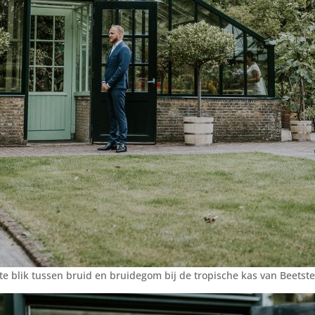
te blik tussen bruid en bruidegom bij de tropische kas van Beetst