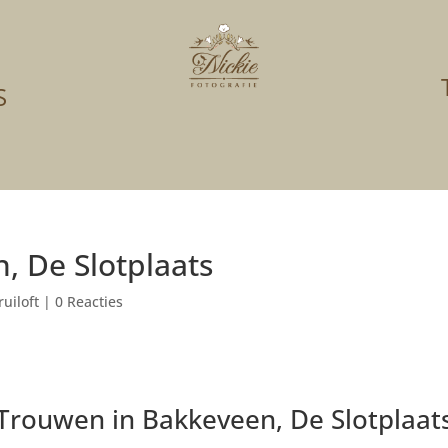
S
, De Slotplaats
ruiloft
|
0 Reacties
Trouwen in Bakkeveen, De Slotplaat