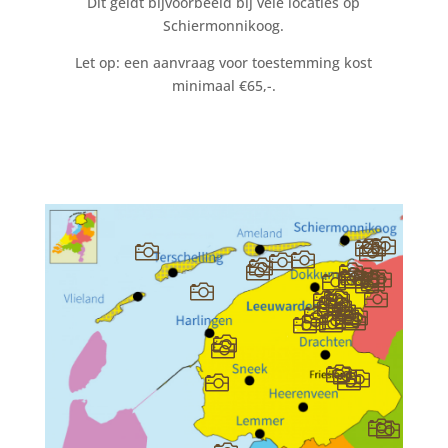
Dit geldt bijvoorbeeld bij vele locaties op
Schiermonnikoog.
Let op: een aanvraag voor toestemming kost
minimaal €65,-.













































